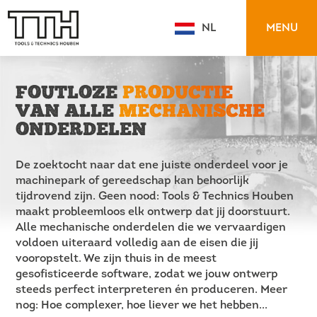
MENU
NL
EN
FOUTLOZE
PRODUCTIE
VAN ALLE
MECHANISCHE
ONDERDELEN
De zoektocht naar dat ene juiste onderdeel voor je
machinepark of gereedschap kan behoorlijk
tijdrovend zijn. Geen nood: Tools & Technics Houben
maakt probleemloos elk ontwerp dat jij doorstuurt.
Alle mechanische onderdelen die we vervaardigen
voldoen uiteraard volledig aan de eisen die jij
vooropstelt. We zijn thuis in de meest
gesofisticeerde software, zodat we jouw ontwerp
steeds perfect interpreteren én produceren. Meer
nog: Hoe complexer, hoe liever we het hebben...